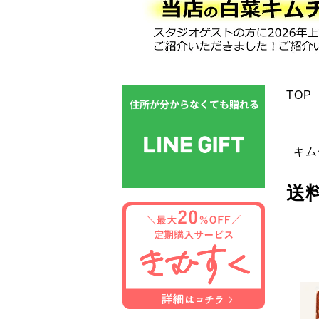
TOP
キム
送