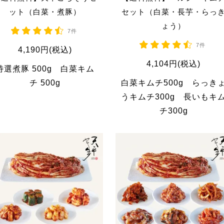
ット（白菜・煮豚）
セット（白菜・長芋・らっ
ょう）
7件
7件
4,190円(税込)
4,104円(税込)
特選煮豚 500g 白菜キム
チ 500g
白菜キムチ500g らっき
うキムチ300g 長いもキ
チ300g