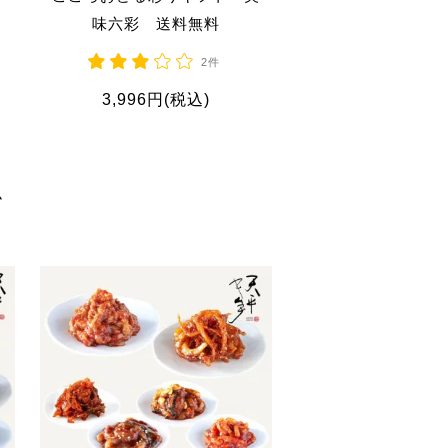
き
味六彩 送料無料
2件
3,996円(税込)
ょ
ム