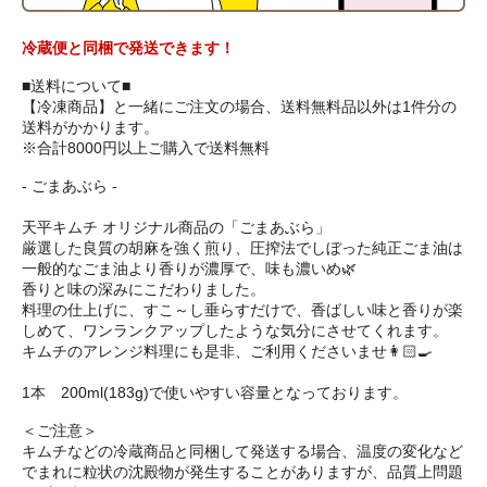
冷蔵便と同梱で発送できます！
■送料について■
【冷凍商品】と一緒にご注文の場合、送料無料品以外は1件分の
送料がかかります。
※合計8000円以上ご購入で送料無料
- ごまあぶら -
天平キムチ オリジナル商品の「ごまあぶら」
厳選した良質の胡麻を強く煎り、圧搾法でしぼった純正ごま油は
一般的なごま油より香りが濃厚で、味も濃いめ🌿
香りと味の深みにこだわりました。
料理の仕上げに、すこ～し垂らすだけで、香ばしい味と香りが楽
しめて、ワンランクアップしたような気分にさせてくれます。
キムチのアレンジ料理にも是非、ご利用くださいませ👩🏻‍🍳
1本 200ml(183g)で使いやすい容量となっております。
＜ご注意＞
キムチなどの冷蔵商品と同梱して発送する場合、温度の変化など
でまれに粒状の沈殿物が発生することがありますが、品質上問題