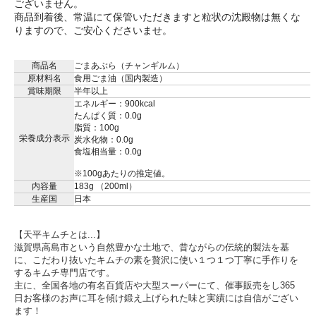
ございません。
商品到着後、常温にて保管いただきますと粒状の沈殿物は無くな
りますので、ご安心くださいませ。
商品名
ごまあぶら（チャンギルム）
原材料名
食用ごま油（国内製造）
賞味期限
半年以上
エネルギー：900kcal
たんぱく質：0.0g
脂質：100g
栄養成分表示
炭水化物：0.0g
食塩相当量：0.0g
※100gあたりの推定値。
内容量
183g （200ml）
生産国
日本
【天平キムチとは...】
滋賀県高島市という自然豊かな土地で、昔ながらの伝統的製法を基
に、こだわり抜いたキムチの素を贅沢に使い１つ１つ丁寧に手作りを
するキムチ専門店です。
主に、全国各地の有名百貨店や大型スーパーにて、催事販売をし365
日お客様のお声に耳を傾け鍛え上げられた味と実績には自信がござい
ます！