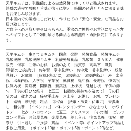
天平キムチは、乳酸菌による自然発酵でゆっくりと熟成されます。
熟成の過程で酸味と旨味が徐々に増え、時間の経過とともに深まる味
をお楽しみ頂けます。
日本国内での製造にこだわり、作りたての『安心・安全』な商品をお
届け致します。
ご自宅へのお取り寄せはもちろん、季節のご挨拶やお世話になった方
へのギフトとしてご利用頂ける商品も送料無料・通販限定にて承りま
す。
天平キムチ 生きてるキムチ 国産 発酵 発酵食品 発酵キムチ
乳酸発酵 乳酸発酵キムチ 乳酸発酵食品 乳酸菌 ＧＡＢＡ 催事
販売 催事 ご飯のお供 お酒のあて 滋賀県 高島市 滋賀
[季節のご挨拶に] お年賀 寒中見舞い お中元 暑中見舞い 残暑
見舞い お歳暮 [各種お祝いに] 結婚祝い 結婚内祝い 寿 出産
祝 出産内祝 入学祝 卒業祝 就職祝 誕生祝 長寿祝 快気祝
快気内祝 開店祝 開業祝 新築祝 上棟祝 引越し祝 子供の節
句 子供の日ひな祭り 七五三 [感謝の気持ちを込めて] 母の日
父の日 敬老の日 帰省手土産 お土産 お返し お礼 プレゼン
ト 進物 贈り物 粗品 引出物 [法事・法要・仏事に] 香典返
し 粗供養 [イベントに] バレンタインデー ひなまつり ホワイ
トデー 七夕 ハロウィン 七五三 クリスマス [その他] ゴルフ
コンペ景品 お部屋見舞 楽屋見舞 差し入れ 病気見舞 御祝 雛
祭り 引っ越し ご挨拶 賞品 イベント毎にポイントアップ商品も
多数ご用意。（ポイント10倍・ポイント5倍・ポイント2倍など）