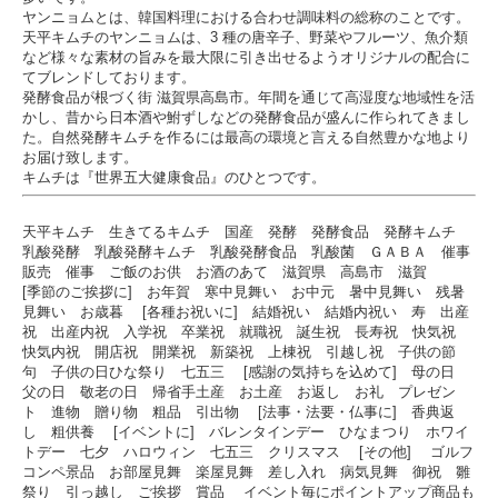
ヤンニョムとは、韓国料理における合わせ調味料の総称のことです。
天平キムチのヤンニョムは、3 種の唐辛子、野菜やフルーツ、魚介類
など様々な素材の旨みを最大限に引き出せるようオリジナルの配合に
てブレンドしております。
発酵食品が根づく街 滋賀県高島市。年間を通じて高湿度な地域性を活
かし、昔から日本酒や鮒ずしなどの発酵食品が盛んに作られてきまし
た。自然発酵キムチを作るには最高の環境と言える自然豊かな地より
お届け致します。
キムチは『世界五大健康食品』のひとつです。
天平キムチ 生きてるキムチ 国産 発酵 発酵食品 発酵キムチ
乳酸発酵 乳酸発酵キムチ 乳酸発酵食品 乳酸菌 ＧＡＢＡ 催事
販売 催事 ご飯のお供 お酒のあて 滋賀県 高島市 滋賀
[季節のご挨拶に] お年賀 寒中見舞い お中元 暑中見舞い 残暑
見舞い お歳暮 [各種お祝いに] 結婚祝い 結婚内祝い 寿 出産
祝 出産内祝 入学祝 卒業祝 就職祝 誕生祝 長寿祝 快気祝
快気内祝 開店祝 開業祝 新築祝 上棟祝 引越し祝 子供の節
句 子供の日ひな祭り 七五三 [感謝の気持ちを込めて] 母の日
父の日 敬老の日 帰省手土産 お土産 お返し お礼 プレゼン
ト 進物 贈り物 粗品 引出物 [法事・法要・仏事に] 香典返
し 粗供養 [イベントに] バレンタインデー ひなまつり ホワイ
トデー 七夕 ハロウィン 七五三 クリスマス [その他] ゴルフ
コンペ景品 お部屋見舞 楽屋見舞 差し入れ 病気見舞 御祝 雛
祭り 引っ越し ご挨拶 賞品 イベント毎にポイントアップ商品も