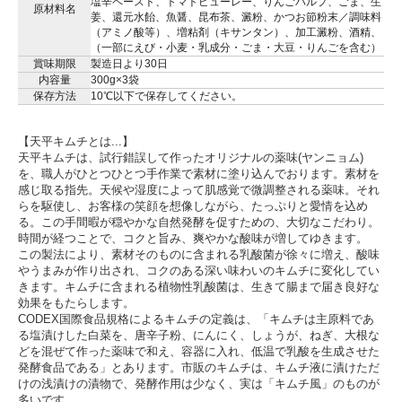
塩辛ペースト、トマトピューレー、りんごパルプ、ごま、生
原材料名
姜、還元水飴、魚醤、昆布茶、澱粉、かつお節粉末／調味料
（アミノ酸等）、増粘剤（キサンタン）、加工澱粉、酒精、
（一部にえび・小麦・乳成分・ごま・大豆・りんごを含む）
賞味期限
製造日より30日
内容量
300g×3袋
保存方法
10℃以下で保存してください。
【天平キムチとは...】
天平キムチは、試行錯誤して作ったオリジナルの薬味(ヤンニョム)
を、職人がひとつひとつ手作業で素材に塗り込んでおります。素材を
感じ取る指先。天候や湿度によって肌感覚で微調整される薬味。それ
らを駆使し、お客様の笑顔を想像しながら、たっぷりと愛情を込め
る。この手間暇が穏やかな自然発酵を促すための、大切なこだわり。
時間が経つことで、コクと旨み、爽やかな酸味が増してゆきます。
この製法により、素材そのものに含まれる乳酸菌が徐々に増え、酸味
やうまみが作り出され、コクのある深い味わいのキムチに変化してい
きます。キムチに含まれる植物性乳酸菌は、生きて腸まで届き良好な
効果をもたらします。
CODEX国際食品規格によるキムチの定義は、「キムチは主原料であ
る塩漬けした白菜を、唐辛子粉、にんにく、しょうが、ねぎ、大根な
どを混ぜて作った薬味で和え、容器に入れ、低温で乳酸を生成させた
発酵食品である」とあります。市販のキムチは、キムチ液に漬けただ
けの浅漬けの漬物で、発酵作用は少なく、実は「キムチ風」のものが
多いです。