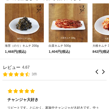
海苔（のり）キムチ 200g
白菜キムチ 500g
大根キムチ 3
1,468円(税込)
1,404円(税込)
842円(税込
レビュー
4.67
3件
今まで食べた中で最高の味
地元の臨時で開いていたお店で試食して即購入！500gが一瞬で消