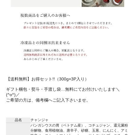
【送料無料】お得セット!!（300g×3P入り）
ギフト梱包・熨斗・手渡し袋…無料にてお付けいたします＼
(^o^)／
ご希望の方は、備考欄へご記入下さいませ。
品名
チャンジャ
パンガシウスの胃（ベトナム産）、コチュジャン、還元澱粉
分解物、食用植物油、唐辛子、砂糖、玉葱、にんにく、アミ