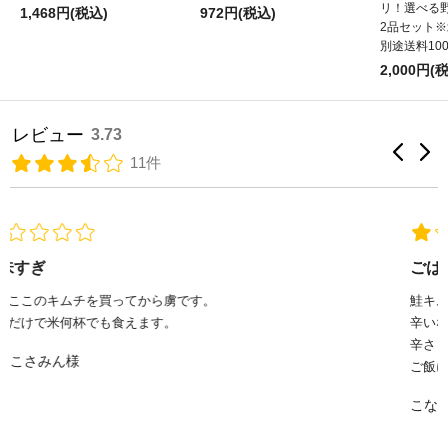
リ！選べる
1,468円(税込)
972円(税込)
2品セット
別途送料10
2,000円(
レビュー
3.73
11件
ごはん何杯でもいける！
鮭キムチを食べました！
辛いなかにも味がある！
辛さも苦手な人でもいける辛さ！
ご飯にのせて、...
もっと見る
こなつ様