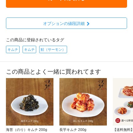
オプションの値段詳細
この商品に登録されているタグ
キムチ
キムチ
鮭（サーモン）
この商品とよく一緒に買われてます
海苔（のり）キムチ 200g
長芋キムチ 200g
【送料無料】