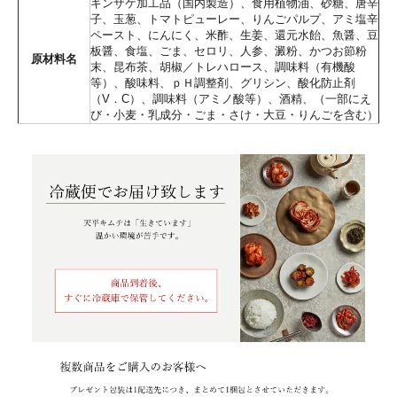
ギンザケ加工品（国内製造）、食用植物油、砂糖、唐辛
子、玉葱、トマトピューレー、りんごパルプ、アミ塩辛
ペースト、にんにく、米酢、生姜、還元水飴、魚醤、豆
板醤、食塩、ごま、セロリ、人参、澱粉、かつお節粉
原材料名
末、昆布茶、胡椒／トレハロース、調味料（有機酸
等）、酸味料、ｐＨ調整剤、グリシン、酸化防止剤
（V．C）、調味料（アミノ酸等）、酒精、（一部にえ
び・小麦・乳成分・ごま・さけ・大豆・りんごを含む）