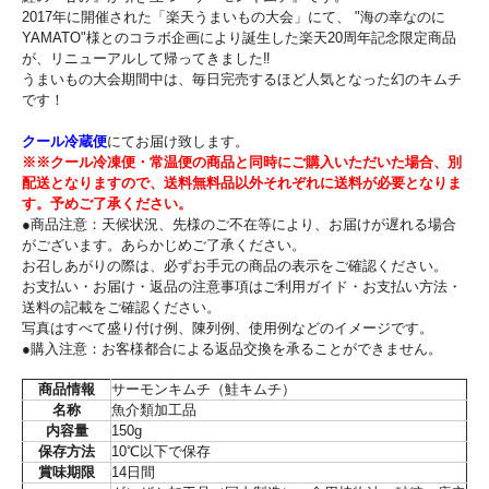
2017年に開催された「楽天うまいもの大会」にて、 "海の幸なのに
YAMATO"様とのコラボ企画により誕生した楽天20周年記念限定商品
が、リニューアルして帰ってきました‼
うまいもの大会期間中は、毎日完売するほど人気となった幻のキムチ
です！
クール冷蔵便
にてお届け致します。
※※クール冷凍便・常温便の商品と同時にご購入いただいた場合、別
配送となりますので、送料無料品以外それぞれに送料が必要となりま
す。予めご了承ください。
●商品注意：天候状況、先様のご不在等により、お届けが遅れる場合
がございます。あらかじめご了承ください。
お召しあがりの際は、必ずお手元の商品の表示をご確認ください。
お支払い・お届け・返品の注意事項はご利用ガイド・お支払い方法・
送料の記載をご確認ください。
写真はすべて盛り付け例、陳列例、使用例などのイメージです。
●購入注意：お客様都合による返品交換を承ることができません。
商品情報
サーモンキムチ（鮭キムチ）
名称
魚介類加工品
内容量
150g
保存方法
10℃以下で保存
賞味期限
14日間