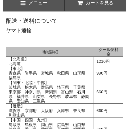
メニュー
カートを見る
配送・送料について
ヤマト運輸
クール便料
地域詳細
金
【北海道】
1210円
北海道
【東北】
青森県 岩手県 宮城県 秋田県 山形県
990円
福島県
【関東・北陸・中部】
茨城県 栃木県 群馬県 埼玉県 千葉県
東京都 神奈川県 新潟県 富山県 石川
660円
県 福井県 山梨県 長野県 岐阜県 静岡
県 愛知県 三重県
【近畿】
滋賀県 京都府 大阪府 兵庫県 奈良県
660円
和歌山県
【中国・四国・九州】
鳥取県 島根県 岡山県 広島県 山口県