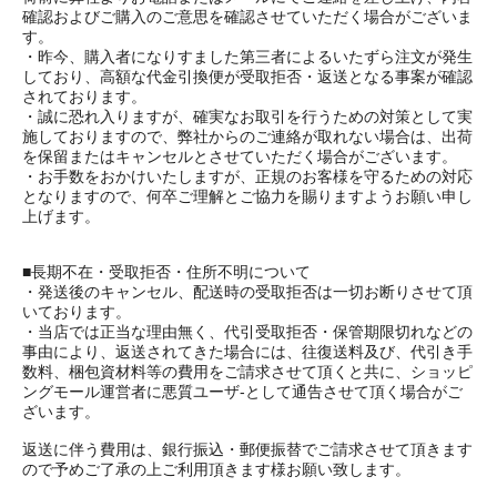
確認およびご購入のご意思を確認させていただく場合がございま
す。
・昨今、購入者になりすました第三者によるいたずら注文が発生
しており、高額な代金引換便が受取拒否・返送となる事案が確認
されております。
・誠に恐れ入りますが、確実なお取引を行うための対策として実
施しておりますので、弊社からのご連絡が取れない場合は、出荷
を保留またはキャンセルとさせていただく場合がございます。
・お手数をおかけいたしますが、正規のお客様を守るための対応
となりますので、何卒ご理解とご協力を賜りますようお願い申し
上げます。
■長期不在・受取拒否・住所不明について
・発送後のキャンセル、配送時の受取拒否は一切お断りさせて頂
いております。
・当店では正当な理由無く、代引受取拒否・保管期限切れなどの
事由により、返送されてきた場合には、往復送料及び、代引き手
数料、梱包資材料等の費用をご請求させて頂くと共に、ショッピ
ングモール運営者に悪質ユーザ-として通告させて頂く場合がご
ざいます。
返送に伴う費用は、銀行振込・郵便振替でご請求させて頂きます
ので予めご了承の上ご利用頂きます様お願い致します。