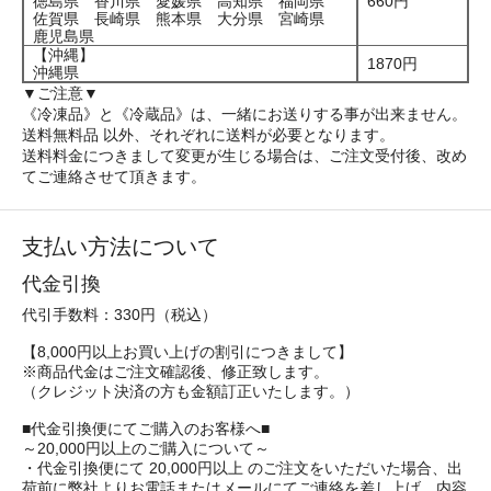
徳島県 香川県 愛媛県 高知県 福岡県
660円
佐賀県 長崎県 熊本県 大分県 宮崎県
鹿児島県
【沖縄】
1870円
沖縄県
▼ご注意▼
《冷凍品》と《冷蔵品》は、一緒にお送りする事が出来ません。
送料無料品 以外、それぞれに送料が必要となります。
送料料金につきまして変更が生じる場合は、ご注文受付後、改め
てご連絡させて頂きます。
支払い方法について
代金引換
代引手数料：330円（税込）
【8,000円以上お買い上げの割引につきまして】
※商品代金はご注文確認後、修正致します。
（クレジット決済の方も金額訂正いたします。）
■代金引換便にてご購入のお客様へ■
～20,000円以上のご購入について～
・代金引換便にて 20,000円以上 のご注文をいただいた場合、出
荷前に弊社よりお電話またはメールにてご連絡を差し上げ、内容