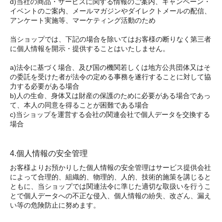
d)当社の商品・サービスに関する情報のご案内、キャンペーン・
イベントのご案内、メールマガジンやダイレクトメールの配信、
アンケート実施等、マーケティング活動のため
当ショップでは、下記の場合を除いてはお客様の断りなく第三者
に個人情報を開示・提供することはいたしません。
a)法令に基づく場合、及び国の機関若しくは地方公共団体又はそ
の委託を受けた者が法令の定める事務を遂行することに対して協
力する必要がある場合
b)人の生命、身体又は財産の保護のために必要がある場合であっ
て、本人の同意を得ることが困難である場合
c)当ショップを運営する会社の関連会社で個人データを交換する
場合
4.個人情報の安全管理
お客様よりお預かりした個人情報の安全管理はサービス提供会社
によって合理的、組織的、物理的、人的、技術的施策を講じると
ともに、当ショップでは関連法令に準じた適切な取扱いを行うこ
とで個人データへの不正な侵入、個人情報の紛失、改ざん、漏え
い等の危険防止に努めます。