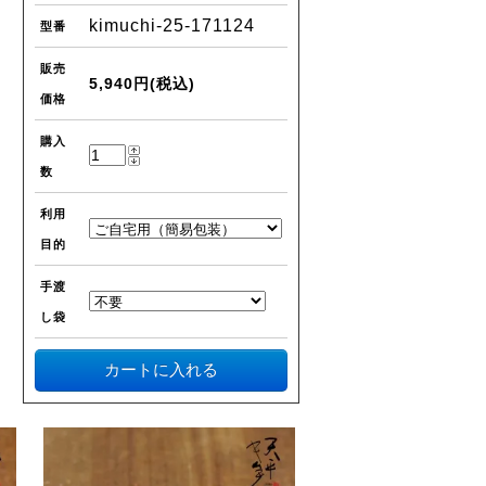
kimuchi-25-171124
型番
販売
5,940円(税込)
価格
購入
数
利用
目的
手渡
し袋