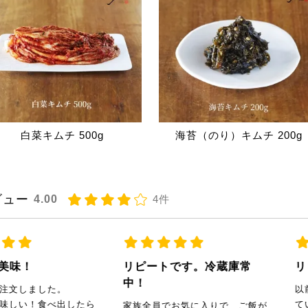
白菜キムチ 500g
海苔（のり）キムチ 200g
ビュー
4.00
4件
リピートです。冷蔵庫常
リピ買いです。
中！
以前、近くのスーパーで販売され
ていたので購入させて頂きまし
族全員でお気に入りで、ご飯が