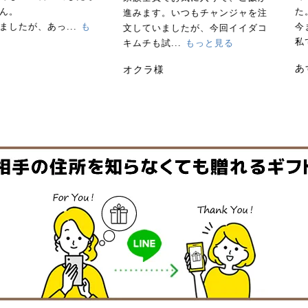
た。
みます。いつもチャンジャを注
今まであまり好まず食べなかった
していましたが、今回イイダコ
私で...
もっと見る
ムチも試...
もっと見る
あず様
クラ様