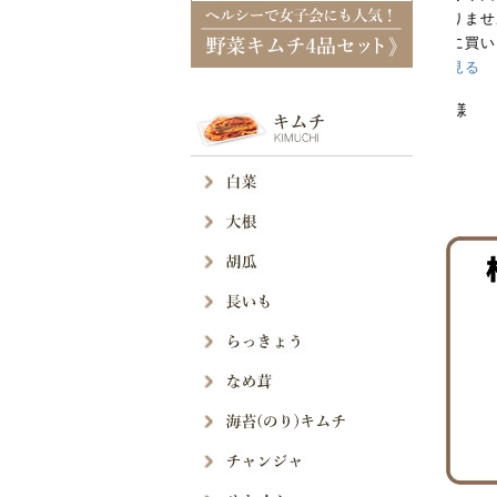
止まりません。
進
多めに買いましたが、あっ...
も
文
っと見る
キ
ゆう様
オ