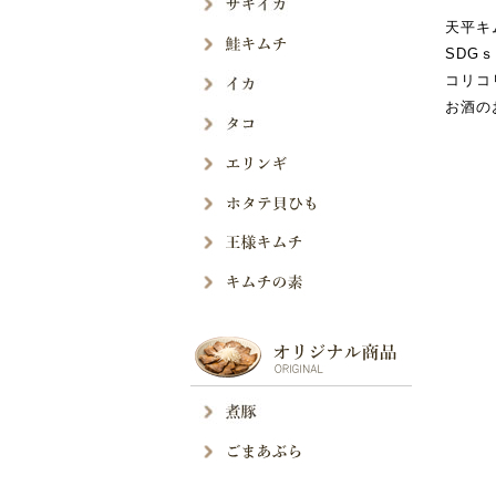
天平キ
SDG
コリコ
お酒の