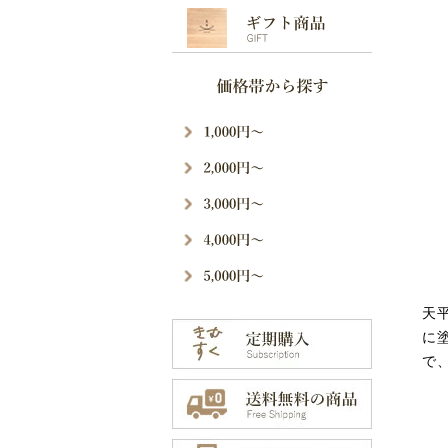
天
に
で