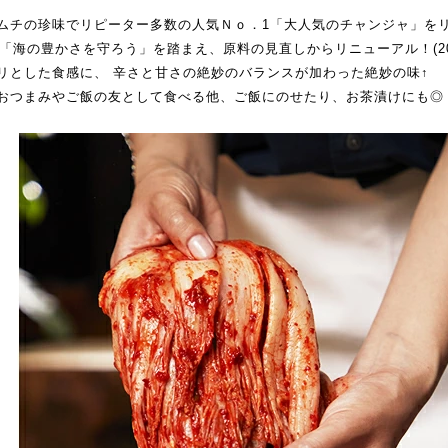
ムチの珍味でリピーター多数の人気Ｎｏ．1「大人気のチャンジャ」を
ｓ「海の豊かさを守ろう」を踏まえ、原料の見直しからリニューアル！(2022
リとした食感に、 辛さと甘さの絶妙のバランスが加わった絶妙の味↑
おつまみやご飯の友として食べる他、ご飯にのせたり、お茶漬けにも◎