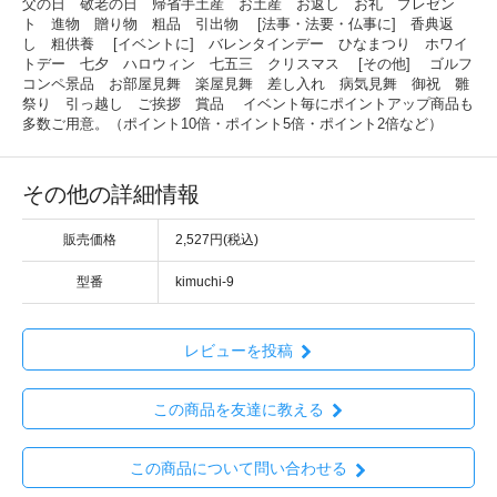
父の日 敬老の日 帰省手土産 お土産 お返し お礼 プレゼン
ト 進物 贈り物 粗品 引出物 [法事・法要・仏事に] 香典返
し 粗供養 [イベントに] バレンタインデー ひなまつり ホワイ
トデー 七夕 ハロウィン 七五三 クリスマス [その他] ゴルフ
コンペ景品 お部屋見舞 楽屋見舞 差し入れ 病気見舞 御祝 雛
祭り 引っ越し ご挨拶 賞品 イベント毎にポイントアップ商品も
多数ご用意。（ポイント10倍・ポイント5倍・ポイント2倍など）
その他の詳細情報
販売価格
2,527円(税込)
型番
kimuchi-9
レビューを投稿
この商品を友達に教える
この商品について問い合わせる