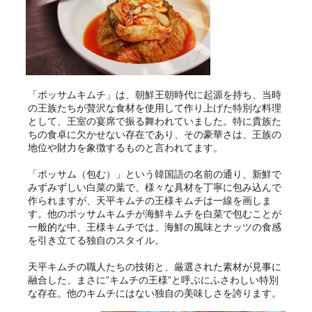
「ポッサムキムチ」は、朝鮮王朝時代に起源を持ち、当時
の王族たちが贅沢な食材を使用して作り上げた特別な料理
として、王室の宴席で振る舞われていました。特に貴族た
ちの食卓に欠かせない存在であり、その豪華さは、王族の
地位や財力を象徴するものと言われてます。
「ポッサム（包む）」という韓国語の名前の通り、新鮮で
みずみずしい白菜の葉で、様々な具材を丁寧に包み込んで
作られますが、天平キムチの王様キムチは一線を画しま
す。他のポッサムキムチが海鮮キムチを白菜で包むことが
一般的な中、王様キムチでは、海鮮の風味とナッツの食感
を引き立てる独自のスタイル。
天平キムチの職人たちの技術と、厳選された素材が見事に
融合した、まさに”キムチの王様”と呼ぶにふさわしい特別
な存在。他のキムチにはない独自の美味しさを誇ります。