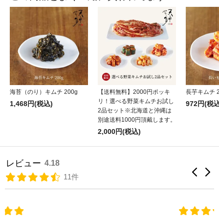
海苔（のり）キムチ 200g
【送料無料】2000円ポッキ
長芋キムチ 2
リ！選べる野菜キムチお試し
1,468円(税込)
972円(税込
2品セット※北海道と沖縄は
別途送料1000円頂戴します。
2,000円(税込)
レビュー
4.18
11件