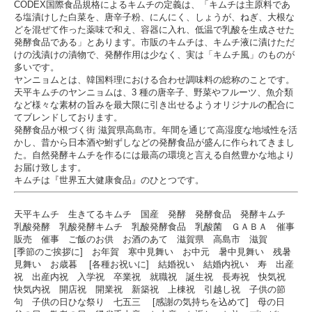
CODEX国際食品規格によるキムチの定義は、「キムチは主原料であ
る塩漬けした白菜を、唐辛子粉、にんにく、しょうが、ねぎ、大根な
どを混ぜて作った薬味で和え、容器に入れ、低温で乳酸を生成させた
発酵食品である」とあります。市販のキムチは、キムチ液に漬けただ
けの浅漬けの漬物で、発酵作用は少なく、実は「キムチ風」のものが
多いです。
ヤンニョムとは、韓国料理における合わせ調味料の総称のことです。
天平キムチのヤンニョムは、3 種の唐辛子、野菜やフルーツ、魚介類
など様々な素材の旨みを最大限に引き出せるようオリジナルの配合に
てブレンドしております。
発酵食品が根づく街 滋賀県高島市。年間を通じて高湿度な地域性を活
かし、昔から日本酒や鮒ずしなどの発酵食品が盛んに作られてきまし
た。自然発酵キムチを作るには最高の環境と言える自然豊かな地より
お届け致します。
キムチは『世界五大健康食品』のひとつです。
天平キムチ 生きてるキムチ 国産 発酵 発酵食品 発酵キムチ
乳酸発酵 乳酸発酵キムチ 乳酸発酵食品 乳酸菌 ＧＡＢＡ 催事
販売 催事 ご飯のお供 お酒のあて 滋賀県 高島市 滋賀
[季節のご挨拶に] お年賀 寒中見舞い お中元 暑中見舞い 残暑
見舞い お歳暮 [各種お祝いに] 結婚祝い 結婚内祝い 寿 出産
祝 出産内祝 入学祝 卒業祝 就職祝 誕生祝 長寿祝 快気祝
快気内祝 開店祝 開業祝 新築祝 上棟祝 引越し祝 子供の節
句 子供の日ひな祭り 七五三 [感謝の気持ちを込めて] 母の日