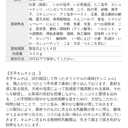
白菜（国産）、いかの塩辛、いか乾燥品、たこ塩辛、カシュ
ーナッツ、パンガシウスの胃、ニラ、松の実、砂糖、唐辛
子、コチュジャン、アミ塩辛ペースト、玉葱、還元澱粉分解
物、還元水飴、食用植物油、りんごパルプ、食塩、トマトピ
原材料名
ューレー、にんにく、大根、魚醤、生姜、かつお節粉末、ご
ま、昆布茶、澱粉／調味料（アミノ酸等）、ソルビット、ｐ
Ｈ調整剤、増粘多糖類、酒精、加工澱粉、甘味料（ステビ
ア、カンゾウ）、酸味料、（一部にえび・小麦・乳成分・い
か・カシューナッツ・ごま・大豆・りんごを含む）
賞味期限
製造日より１４日
内容量
３００ｇ
保存方法
10℃以下で保存してください。
【天平キムチとは...】
天平キムチは、試行錯誤して作ったオリジナルの薬味(ヤンニョム)
を、職人がひとつひとつ手作業で素材に塗り込んでおります。素材を
感じ取る指先。天候や湿度によって肌感覚で微調整される薬味。それ
らを駆使し、お客様の笑顔を想像しながら、たっぷりと愛情を込め
る。この手間暇が穏やかな自然発酵を促すための、大切なこだわり。
時間が経つことで、コクと旨み、爽やかな酸味が増してゆきます。
この製法により、素材そのものに含まれる乳酸菌が徐々に増え、酸味
やうまみが作り出され、コクのある深い味わいのキムチに変化してい
きます。キムチに含まれる植物性乳酸菌は、生きて腸まで届き良好な
効果をもたらします。