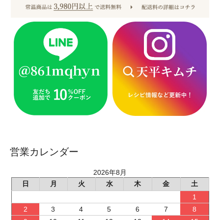
営業カレンダー
2026年8月
日
月
火
水
木
金
土
1
2
3
4
5
6
7
8