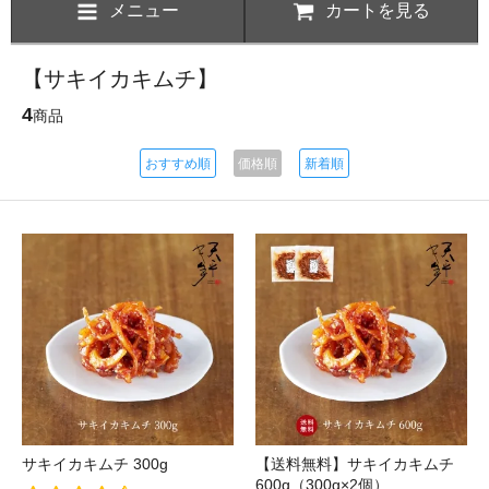
メニュー
カートを見る
【サキイカキムチ】
4
商品
おすすめ順
価格順
新着順
サキイカキムチ 300g
【送料無料】サキイカキムチ
600g（300g×2個）