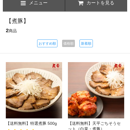
メニュー
カートを見る
【煮豚】
2
商品
おすすめ順
価格順
新着順
【送料無料】特選煮豚 500g
【送料無料】天平ごちそうセ
ット（白菜・煮豚）