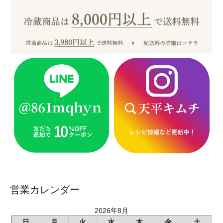
営業カレンダー
2026年8月
日
月
火
水
木
金
土