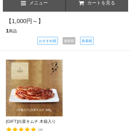
メニュー
カートを見る
【1,000円～】
1
商品
おすすめ順
価格順
新着順
[GIFT]白菜キムチ 木箱入り
2件