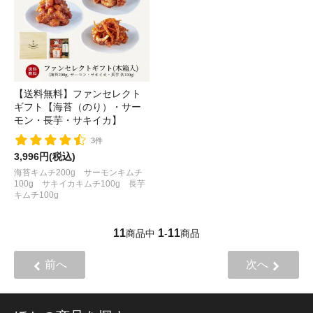
【送料無料】ファンセレクト
ギフト【海苔（のり）・サー
モン・長芋・サキイカ】
3件
3,996円(税込)
海苔キムチ200g サーモンキムチ
100g サキイカキムチ100g 長芋
キムチ100g
11
1
11
商品中
-
商品
前へ
次へ