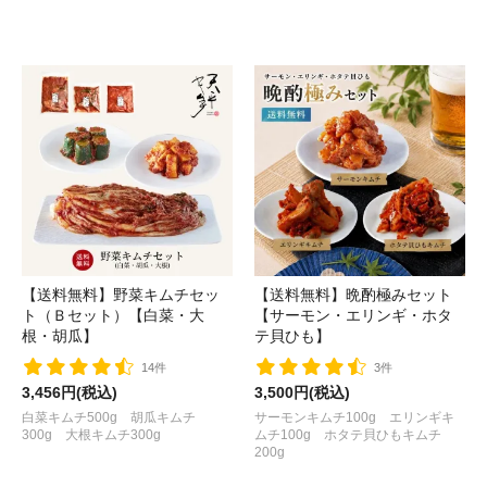
【送料無料】野菜キムチセッ
【送料無料】晩酌極みセット
ト（Ｂセット）【白菜・大
【サーモン・エリンギ・ホタ
根・胡瓜】
テ貝ひも】
14件
3件
3,456円(税込)
3,500円(税込)
白菜キムチ500g 胡瓜キムチ
サーモンキムチ100g エリンギキ
300g 大根キムチ300g
ムチ100g ホタテ貝ひもキムチ
200g