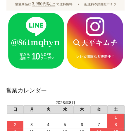
営業カレンダー
2026年8月
日
月
火
水
木
金
土
1
2
3
4
5
6
7
8