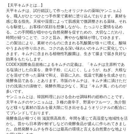
【天平キムチとは...】
天平キムチは、試行錯誤して作ったオリジナルの薬味(ヤンニョム)
を、職人がひとつひとつ手作業で素材に塗り込んでおります。素材を
感じ取る指先。天候や湿度によって肌感覚で微調整される薬味。それ
らを駆使し、お客様の笑顔を想像しながら、たっぷりと愛情を込め
る。この手間暇が穏やかな自然発酵を促すための、大切なこだわり。
時間が経つことで、コクと旨み、爽やかな酸味が増してゆきます。
この製法により、素材そのものに含まれる乳酸菌が徐々に増え、酸味
やうまみが作り出され、コクのある深い味わいのキムチに変化してい
きます。キムチに含まれる植物性乳酸菌は、生きて腸まで届き良好な
効果をもたらします。
CODEX国際食品規格によるキムチの定義は、「キムチは主原料であ
る塩漬けした白菜を、唐辛子粉、にんにく、しょうが、ねぎ、大根な
どを混ぜて作った薬味で和え、容器に入れ、低温で乳酸を生成させた
発酵食品である」とあります。市販のキムチは、キムチ液に漬けただ
けの浅漬けの漬物で、発酵作用は少なく、実は「キムチ風」のものが
多いです。
ヤンニョムとは、韓国料理における合わせ調味料の総称のことです。
天平キムチのヤンニョムは、3 種の唐辛子、野菜やフルーツ、魚介類
など様々な素材の旨みを最大限に引き出せるようオリジナルの配合に
てブレンドしております。
発酵食品が根づく街 滋賀県高島市。年間を通じて高湿度な地域性を活
かし、昔から日本酒や鮒ずしなどの発酵食品が盛んに作られてきまし
た。自然発酵キムチを作るには最高の環境と言える自然豊かな地より