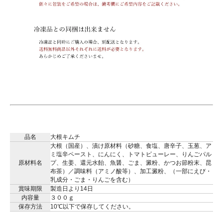
品名
大根キムチ
大根（国産）、漬け原材料（砂糖、食塩、唐辛子、玉葱、ア
ミ塩辛ペースト、にんにく、トマトピューレー、りんごパル
原材料名
プ、生姜、還元水飴、魚醤、ごま、澱粉、かつお節粉末、昆
布茶）／調味料（アミノ酸等）、加工澱粉、（一部にえび・
乳成分・ごま・りんごを含む）
賞味期限
製造日より14日
内容量
３００ｇ
保存方法
10℃以下で保存してください。