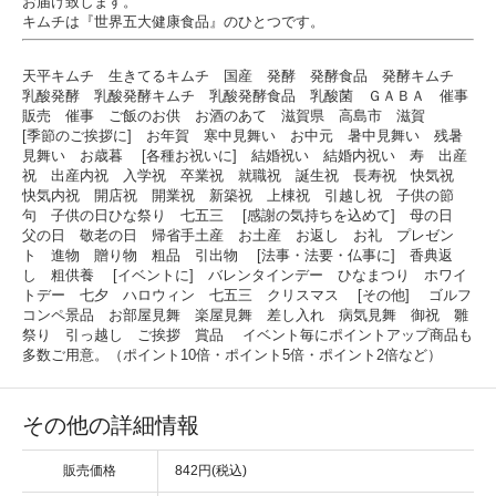
お届け致します。
キムチは『世界五大健康食品』のひとつです。
天平キムチ 生きてるキムチ 国産 発酵 発酵食品 発酵キムチ
乳酸発酵 乳酸発酵キムチ 乳酸発酵食品 乳酸菌 ＧＡＢＡ 催事
販売 催事 ご飯のお供 お酒のあて 滋賀県 高島市 滋賀
[季節のご挨拶に] お年賀 寒中見舞い お中元 暑中見舞い 残暑
見舞い お歳暮 [各種お祝いに] 結婚祝い 結婚内祝い 寿 出産
祝 出産内祝 入学祝 卒業祝 就職祝 誕生祝 長寿祝 快気祝
快気内祝 開店祝 開業祝 新築祝 上棟祝 引越し祝 子供の節
句 子供の日ひな祭り 七五三 [感謝の気持ちを込めて] 母の日
父の日 敬老の日 帰省手土産 お土産 お返し お礼 プレゼン
ト 進物 贈り物 粗品 引出物 [法事・法要・仏事に] 香典返
し 粗供養 [イベントに] バレンタインデー ひなまつり ホワイ
トデー 七夕 ハロウィン 七五三 クリスマス [その他] ゴルフ
コンペ景品 お部屋見舞 楽屋見舞 差し入れ 病気見舞 御祝 雛
祭り 引っ越し ご挨拶 賞品 イベント毎にポイントアップ商品も
多数ご用意。（ポイント10倍・ポイント5倍・ポイント2倍など）
その他の詳細情報
販売価格
842円(税込)