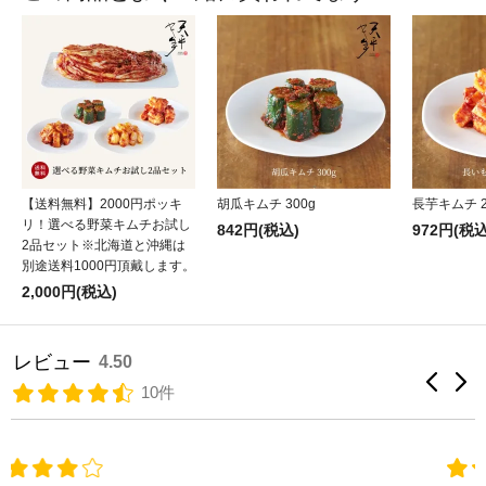
【送料無料】2000円ポッキ
胡瓜キムチ 300g
長芋キムチ 2
リ！選べる野菜キムチお試し
842円(税込)
972円(税込
2品セット※北海道と沖縄は
別途送料1000円頂戴します。
2,000円(税込)
レビュー
4.50
10件