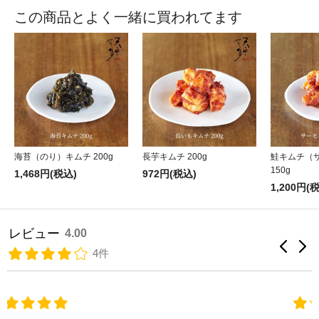
この商品とよく一緒に買われてます
海苔（のり）キムチ 200g
長芋キムチ 200g
鮭キムチ（
150g
1,468円(税込)
972円(税込)
1,200円(
レビュー
4.00
4件