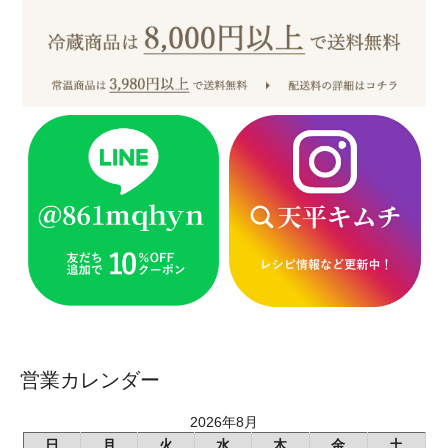
営業カレンダー
2026年8月
日
月
火
水
木
金
土