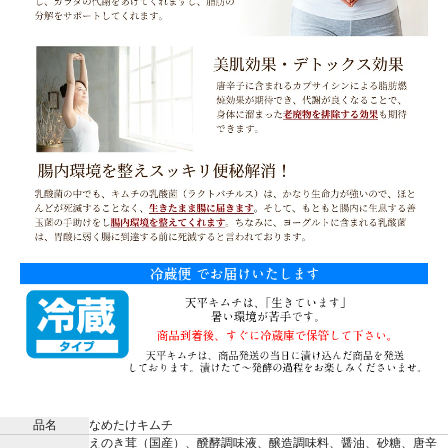
品名
なめたけキムチ
えのき茸（国産）、醗酵調味液、醸造調味料、醤油、砂糖、唐辛