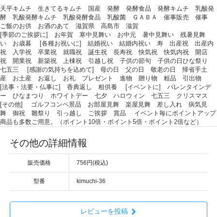
天平キムチ 生きてるキムチ 国産 発酵 発酵食品 発酵キムチ 乳酸発
酵 乳酸発酵キムチ 乳酸発酵食品 乳酸菌 ＧＡＢＡ 催事販売 催事
ご飯のお供 お酒のあて 滋賀県 高島市 滋賀
[季節のご挨拶に] お年賀 寒中見舞い お中元 暑中見舞い 残暑見舞
い お歳暮 [各種お祝いに] 結婚祝い 結婚内祝い 寿 出産祝 出産内
祝 入学祝 卒業祝 就職祝 誕生祝 長寿祝 快気祝 快気内祝 開店
祝 開業祝 新築祝 上棟祝 引越し祝 子供の節句 子供の日ひな祭り
七五三 [感謝の気持ちを込めて] 母の日 父の日 敬老の日 帰省手土
産 お土産 お返し お礼 プレゼント 進物 贈り物 粗品 引出物
[法事・法要・仏事に] 香典返し 粗供養 [イベントに] バレンタインデ
ー ひなまつり ホワイトデー 七夕 ハロウィン 七五三 クリスマス
[その他] ゴルフコンペ景品 お部屋見舞 楽屋見舞 差し入れ 病気見
舞 御祝 雛祭り 引っ越し ご挨拶 賞品 イベント毎にポイントアップ
商品も多数ご用意。（ポイント10倍・ポイント5倍・ポイント2倍など）
その他の詳細情報
販売価格
756円(税込)
型番
kimuchi-36
レビューを投稿