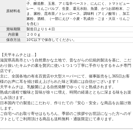
子、醸造酢、玉葱、アミ塩辛ペースト、にんにく、トマトピュー
レー、りんごパルプ、生姜、還元水飴、魚醤、かつお節粉末、ご
原材料名
ま、澱粉、昆布茶／トレハロース、調味料（アミノ酸等）、加工
澱粉、酒精、（一部にえび・小麦・乳成分・ごま・大豆・りんご
を含む）
賞味期限
製造日より１４日
内容量
２００ｇ
保存方法
10℃以下で保存してください。
【天平キムチとは...】
滋賀県高島市という自然豊かな土地で、昔ながらの伝統的製法を基に、こだ
わり抜いたキムチの素を贅沢に使い１つ１つ丁寧に手作りをするキムチ専門
店です。
主に、全国各地の有名百貨店や大型スーパーにて、催事販売をし365日お客
様のお声に耳を傾け鍛え上げられた味と実績には自信がございます！
天平キムチは、乳酸菌による自然発酵でゆっくりと熟成されます。
熟成の過程で酸味と旨味が徐々に増え、時間の経過とともに深まる味をお楽
しみ頂けます。
日本国内での製造にこだわり、作りたての『安心・安全』な商品をお届け致
します。
ご自宅へのお取り寄せはもちろん、季節のご挨拶やお世話になった方へのギ
フトとしてご利用頂ける商品も送料無料・通販限定にて承ります。