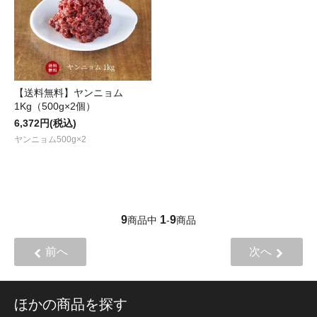
【送料無料】ヤンニョム
1Kg（500g×2個）
6,372円(税込)
ヤンニョム500g×2
9
1
9
商品中
-
商品
前へ
次へ
ほかの商品を探す