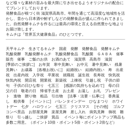
など様々な素材の旨みを最大限に引き出せるようオリジナルの配合に
てブレンドしております。
発酵食品が根づく街 滋賀県高島市。年間を通じて高湿度な地域性を活
かし、昔から日本酒や鮒ずしなどの発酵食品が盛んに作られてきまし
た。自然発酵キムチを作るには最高の環境と言える自然豊かな地より
お届け致します。
キムチは『世界五大健康食品』のひとつです。
天平キムチ 生きてるキムチ 国産 発酵 発酵食品 発酵キムチ
乳酸発酵 乳酸発酵キムチ 乳酸発酵食品 乳酸菌 ＧＡＢＡ 催事
販売 催事 ご飯のお供 お酒のあて 滋賀県 高島市 滋賀
[季節のご挨拶に] お年賀 寒中見舞い お中元 暑中見舞い 残暑
見舞い お歳暮 [各種お祝いに] 結婚祝い 結婚内祝い 寿 出産
祝 出産内祝 入学祝 卒業祝 就職祝 誕生祝 長寿祝 快気祝
快気内祝 開店祝 開業祝 新築祝 上棟祝 引越し祝 子供の節
句 子供の日ひな祭り 七五三 [感謝の気持ちを込めて] 母の日
父の日 敬老の日 帰省手土産 お土産 お返し お礼 プレゼン
ト 進物 贈り物 粗品 引出物 [法事・法要・仏事に] 香典返
し 粗供養 [イベントに] バレンタインデー ひなまつり ホワイ
トデー 七夕 ハロウィン 七五三 クリスマス [その他] ゴルフ
コンペ景品 お部屋見舞 楽屋見舞 差し入れ 病気見舞 御祝 雛
祭り 引っ越し ご挨拶 賞品 イベント毎にポイントアップ商品も
多数ご用意。（ポイント10倍・ポイント5倍・ポイント2倍など）