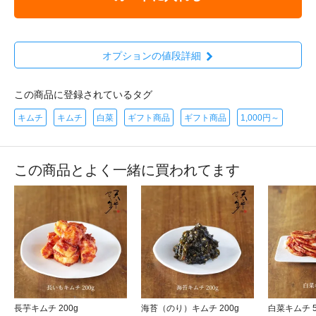
オプションの値段詳細
この商品に登録されているタグ
キムチ
キムチ
白菜
ギフト商品
ギフト商品
1,000円～
この商品とよく一緒に買われてます
長芋キムチ 200g
海苔（のり）キムチ 200g
白菜キムチ 5