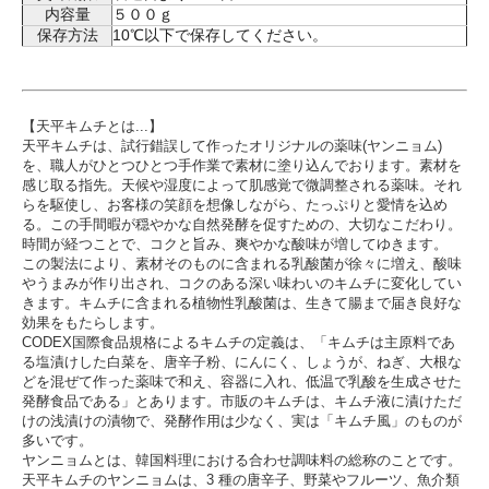
内容量
５００ｇ
保存方法
10℃以下で保存してください。
【天平キムチとは...】
天平キムチは、試行錯誤して作ったオリジナルの薬味(ヤンニョム)
を、職人がひとつひとつ手作業で素材に塗り込んでおります。素材を
感じ取る指先。天候や湿度によって肌感覚で微調整される薬味。それ
らを駆使し、お客様の笑顔を想像しながら、たっぷりと愛情を込め
る。この手間暇が穏やかな自然発酵を促すための、大切なこだわり。
時間が経つことで、コクと旨み、爽やかな酸味が増してゆきます。
この製法により、素材そのものに含まれる乳酸菌が徐々に増え、酸味
やうまみが作り出され、コクのある深い味わいのキムチに変化してい
きます。キムチに含まれる植物性乳酸菌は、生きて腸まで届き良好な
効果をもたらします。
CODEX国際食品規格によるキムチの定義は、「キムチは主原料であ
る塩漬けした白菜を、唐辛子粉、にんにく、しょうが、ねぎ、大根な
どを混ぜて作った薬味で和え、容器に入れ、低温で乳酸を生成させた
発酵食品である」とあります。市販のキムチは、キムチ液に漬けただ
けの浅漬けの漬物で、発酵作用は少なく、実は「キムチ風」のものが
多いです。
ヤンニョムとは、韓国料理における合わせ調味料の総称のことです。
天平キムチのヤンニョムは、3 種の唐辛子、野菜やフルーツ、魚介類