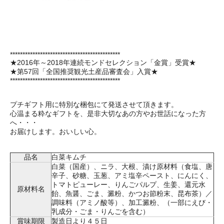
********************************************
★2016年～2018年連続モンドセレクション「金賞」受賞★
★第57回「全国推奨観光土産品審査会」入賞★
********************************************
プチギフト用に特別な梱包にて発送させて頂きます。
心温まる粋なギフトを、是非大切なあの方やお世話になった方
へ・・・
お届けします。おいしい心。
品名
白菜キムチ
白菜（国産）、ニラ、大根、漬け原材料（食塩、唐
辛子、砂糖、玉葱、アミ塩辛ペースト、にんにく、
トマトピューレー、りんごパルプ、生姜、還元水
原材料名
飴、魚醤、ごま、澱粉、かつお節粉末、昆布茶）／
調味料（アミノ酸等）、加工澱粉、（一部にえび・
乳成分・ごま・りんごを含む）
賞味期限
製造日より４５日