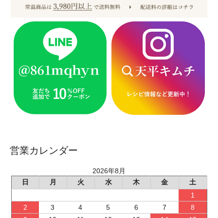
営業カレンダー
2026年8月
日
月
火
水
木
金
土
1
2
3
4
5
6
7
8