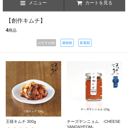
メニュー
カートを見る
【創作キムチ】
4
商品
おすすめ順
価格順
新着順
王様キムチ 300g
チーズヤンニョム -CHEESE
YANGNYEOM-