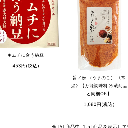
キムチに合う納豆
453円(税込)
旨ノ粉 （うまのこ） 《常
温》【万能調味料 冷蔵商品
と同梱OK】
1,080円(税込)
全 [5] 商品中 [1-5] 商品を表示し