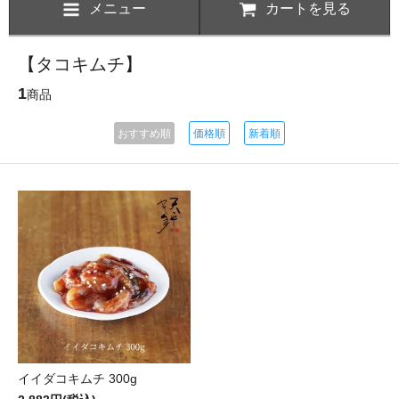
メニュー
カートを見る
【タコキムチ】
1
商品
おすすめ順
価格順
新着順
イイダコキムチ 300g