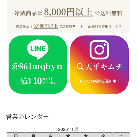
営業カレンダー
2026年8月
日
月
火
水
木
金
土