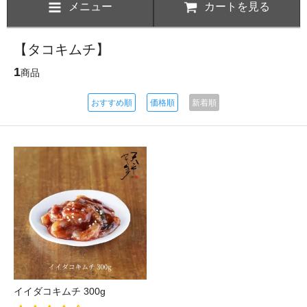
メニュー
カートを見る
【タコキムチ】
1
商品
おすすめ順
価格順
新着順
イイダコキムチ 300g