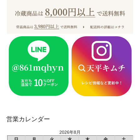
営業カレンダー
2026年8月
日
月
火
水
木
金
土