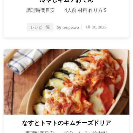
調理時間目安 4人前 材料 作り方 S
レシピ一覧
by
1月 30, 2025
tenpeiwp
なすとトマトのキムチーズドリア