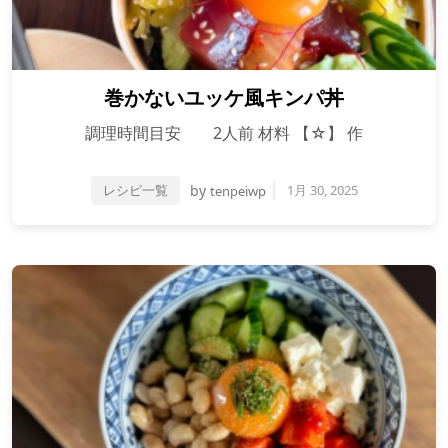
巻かないユッケ風キンパ丼
調理時間目安 2人前 材料 【☆】 作
レシピ一覧
by
1月 30, 2025
tenpeiwp