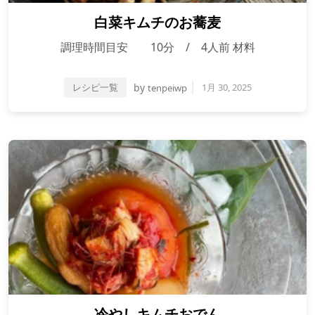
白菜キムチのお蕎麦
調理時間目安 10分 / 4人前 材料
レシピ一覧
by
1月 30, 2025
tenpeiwp
冷やしキムチおでん