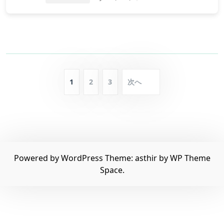
投
1
2
3
次へ
稿
の
ペ
ー
ジ
Powered by WordPress
Theme: asthir by
WP Theme
送
Space
.
り