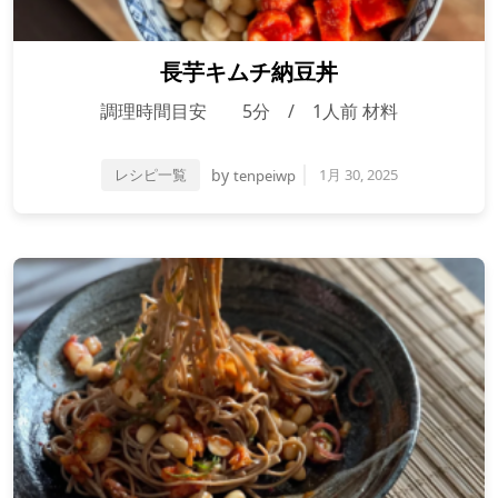
長芋キムチ納豆丼
調理時間目安 5分 / 1人前 材料
レシピ一覧
by
1月 30, 2025
tenpeiwp