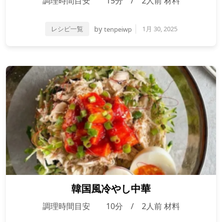
調理時間目安 15分 / 2人前 材料
レシピ一覧
by
1月 30, 2025
tenpeiwp
韓国風冷やし中華
調理時間目安 10分 / 2人前 材料