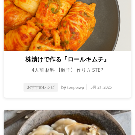
株漬けで作る『ロールキムチ』
4人前 材料 【餃子】 作り方 STEP
おすすめレシピ
by
5月 21, 2025
tenpeiwp