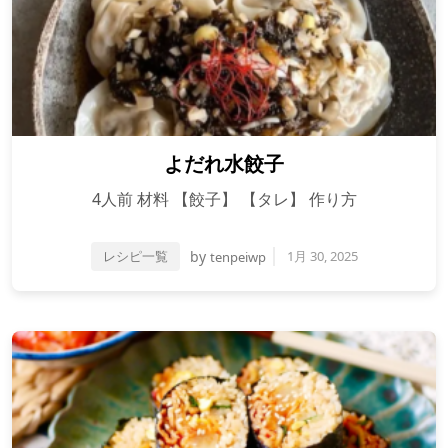
よだれ水餃子
4人前 材料 【餃子】 【タレ】 作り方
レシピ一覧
by
1月 30, 2025
tenpeiwp