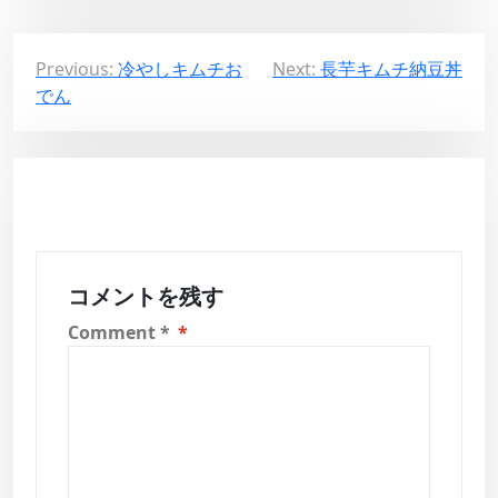
投
Previous:
冷やしキムチお
Next:
長芋キムチ納豆丼
でん
稿
ナ
ビ
ゲ
ー
シ
コメントを残す
ョ
Comment
*
ン