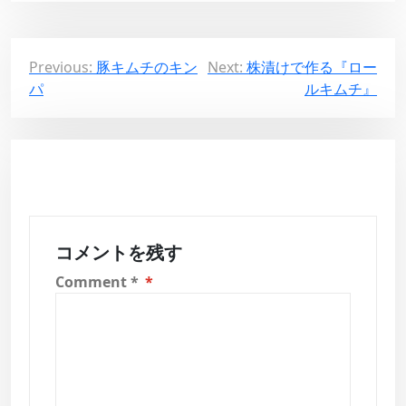
投
Previous:
豚キムチのキン
Next:
株漬けで作る『ロー
パ
ルキムチ』
稿
ナ
ビ
ゲ
ー
シ
コメントを残す
ョ
Comment
*
ン