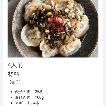
4人前
材料
【餃子】
餃子の皮 25枚
豚ひき肉 100g
ネギ 1／4本