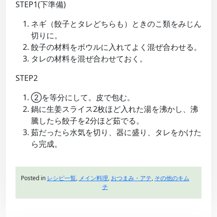
STEP1(下準備)
ネギ（餃子とタレどちらも）ときのこ類をみじん
切りに。
餃子の材料をボウルに入れてよく混ぜ合わせる。
タレの材料を混ぜ合わせておく。
STEP2
②を等分にして。皮で包む。
鍋に生姜スライス2枚ほど入れた湯を沸かし、沸
騰したら餃子を2分ほど茹でる。
茹だったら水気を切り、器に盛り、タレをかけた
ら完成。
Posted in
レシピ一覧
,
メイン料理
,
おつまみ・アテ
,
その他のキム
チ