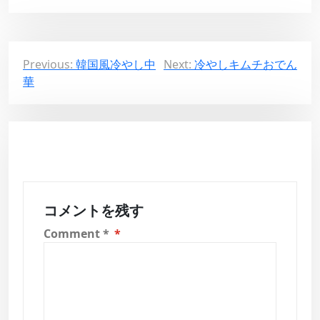
投
Previous:
韓国風冷やし中
Next:
冷やしキムチおでん
華
稿
ナ
ビ
ゲ
ー
シ
コメントを残す
ョ
Comment
*
ン