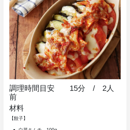
調理時間目安 15分 / 2人
前
材料
【餃子】
白菜キムチ 100g