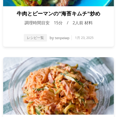
牛肉とピーマンの”海苔キムチ”炒め
調理時間目安 15分 / 2人前 材料
レシピ一覧
by
1月 23, 2025
tenpeiwp