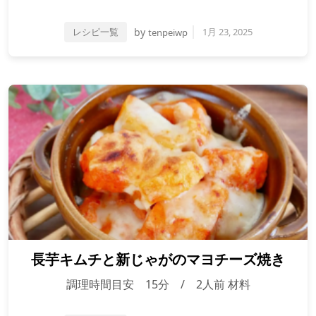
レシピ一覧
by
1月 23, 2025
tenpeiwp
長芋キムチと新じゃがのマヨチーズ焼き
調理時間目安 15分 / 2人前 材料