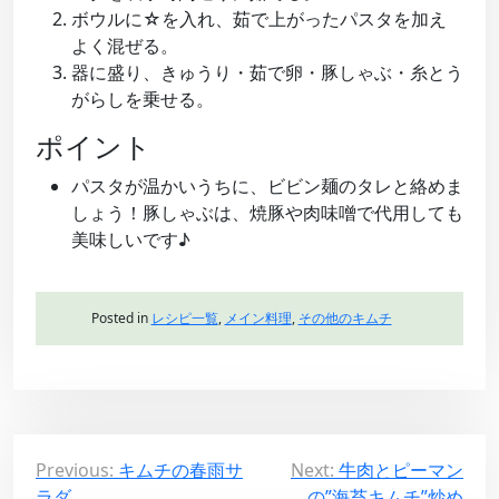
ボウルに☆を入れ、茹で上がったパスタを加え
よく混ぜる。
器に盛り、きゅうり・茹で卵・豚しゃぶ・糸とう
がらしを乗せる。
ポイント
パスタが温かいうちに、ビビン麺のタレと絡めま
しょう！豚しゃぶは、焼豚や肉味噌で代用しても
美味しいです♪
Posted in
レシピ一覧
,
メイン料理
,
その他のキムチ
投
Previous:
キムチの春雨サ
Next:
牛肉とピーマン
ラダ
の”海苔キムチ”炒め