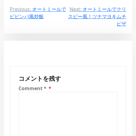
投
Previous:
オートミールで
Next:
オートミールでクリ
ビビンバ風炒飯
スピー風！ツナマヨキムチ
稿
ピザ
ナ
ビ
ゲ
ー
シ
ョ
コメントを残す
ン
Comment
*