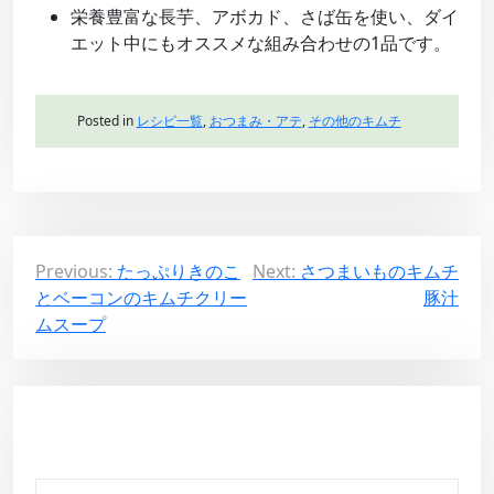
栄養豊富な長芋、アボカド、さば缶を使い、ダイ
エット中にもオススメな組み合わせの1品です。
Posted in
レシピ一覧
,
おつまみ・アテ
,
その他のキムチ
投
Previous:
たっぷりきのこ
Next:
さつまいものキムチ
とベーコンのキムチクリー
豚汁
稿
ムスープ
ナ
ビ
ゲ
ー
シ