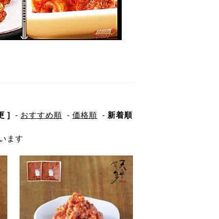
 ]
-
おすすめ順
-
価格順
-
新着順
ています