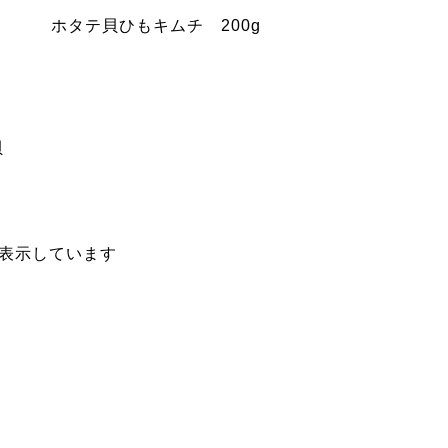
ホタテ貝ひもキムチ 200g
リ
貝
商品を表示しています