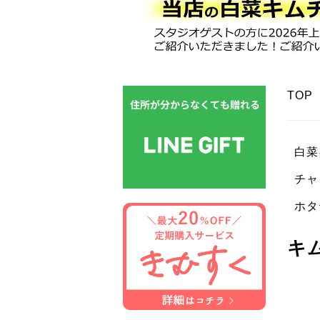
TOP
白菜
チャ
ホタ
キ