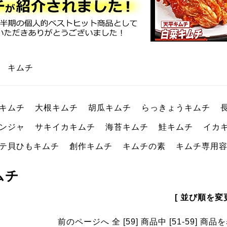
>
キムチ
キムチ
大根キムチ
胡瓜キムチ
らっきょうキムチ
ンジャ
サキイカキムチ
海苔キムチ
鮭キムチ
イカ
テ貝ひもキムチ
創作キムチ
キムチの素
キムチ専用
ムチ
[ 並び順を変更
前のページへ
全 [59] 商品中 [51-59] 