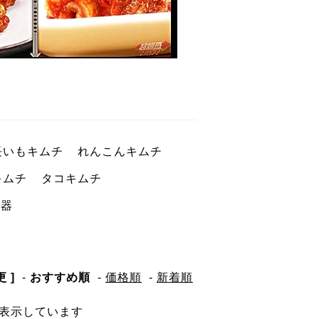
長いもキムチ
れんこんキムチ
キムチ
タコキムチ
容器
 ]
-
おすすめ順
-
価格順
-
新着順
商品を表示しています